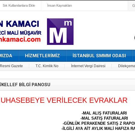
Sık Kullanılanlara Ekle
İnsan Kaynakları
MIZDA
HİZMETLERİMİZ
İSTANBUL SMMM ODASI
Resmi Gazete
T.C. Kimlik No
İnternet Vergi Dairesi
Dilekçema
KELLEF BİLGİ PANOSU
UHASEBEYE VERİLECEK EVRAKLAR
-MAL ALIŞ FATURALARI
-MAL SATIŞ FATURALARI
-GÜNLÜK PERAKENDE SATIŞ Z RAPO
-İLGİLİ AYA AİT AYLIK MALİ HAFIZA 