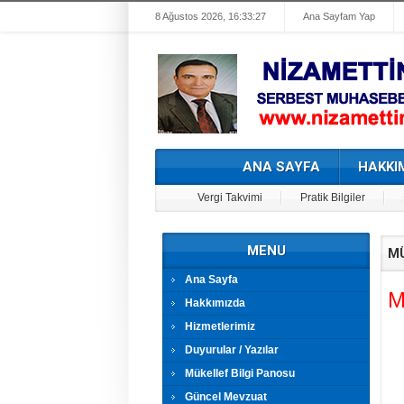
8 Ağustos 2026, 16:33:27
Ana Sayfam Yap
ANA SAYFA
HAKKI
Vergi Takvimi
Pratik Bilgiler
MENU
MÜ
Ana Sayfa
M
Hakkımızda
Hizmetlerimiz
Duyurular / Yazılar
Mükellef Bilgi Panosu
Güncel Mevzuat