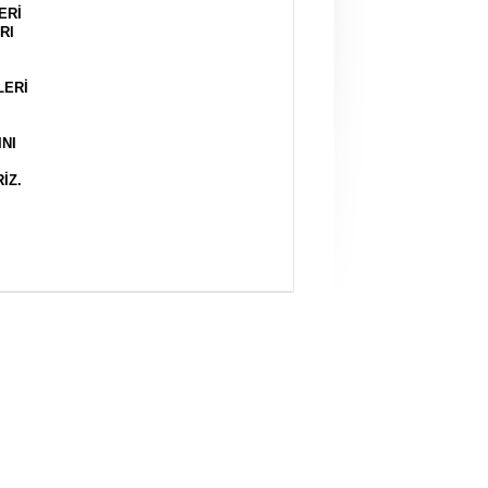
ERİ
RI
LERİ
NI
İZ.