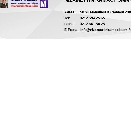
NİZAMETTİN KAMACI
SMM
Adres:
50.Yıl Mahallesi B Caddesi 20
Tel:
0212 594 25 65
Faks:
0212 667 58 25
E-Posta:
info@nizamettinkamaci.com /