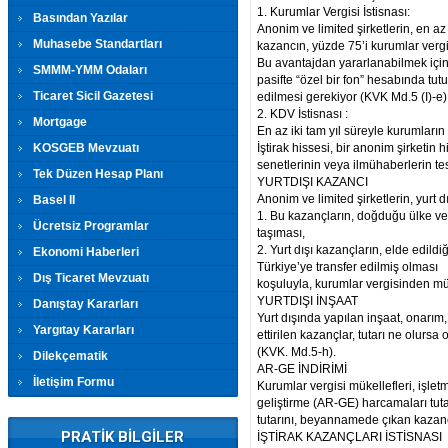
1. Kurumlar Vergisi İstisnası:
Basından Yazılar
Anonim ve limited şirketlerin, en az
Muhasebe Standartları
kazancın, yüzde 75’i kurumlar ver
Bu avantajdan yararlanabilmek için s
SMMM-YMM Odaları
pasifte “özel bir fon” hesabında tutul
Ticaret Sicil Gazetesi
edilmesi gerekiyor (KVK Md.5 (I)-e)
2. KDV İstisnası :
Mortgage
En az iki tam yıl süreyle kurumları
KOSGEB Mevzuatı
İştirak hissesi, bir anonim şirketin 
senetlerinin veya ilmühaberlerin 
Tek Düzen Hesap Planı
YURTDIŞI KAZANCI
Anonim ve limited şirketlerin, yurt d
Basel II
1. Bu kazançların, doğduğu ülke ve
Ücretsiz Programlar
taşıması,
2. Yurt dışı kazançların, elde edil
Ekonomi Haberleri
Türkiye’ye transfer edilmiş olması
Dış Ticaret Mevzuatı
koşuluyla, kurumlar vergisinden mü
YURTDIŞI İNŞAAT
Danıştay Kararları
Yurt dışında yapılan inşaat, onarım
Yargıtay Kararları
ettirilen kazançlar, tutarı ne olurs
(KVK. Md.5-h).
Dilekçematik
AR-GE İNDİRİMİ
İletişim Formu
Kurumlar vergisi mükellefleri, işlet
geliştirme (AR-GE) harcamaları tut
tutarını, beyannamede çıkan kazançt
PRATİK BİLGİLER
İŞTİRAK KAZANÇLARI İSTİSNASI