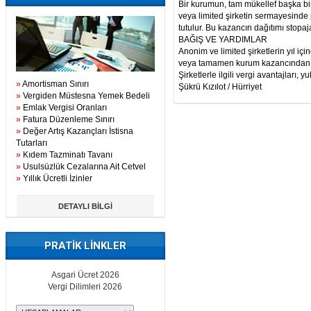
Bir kurumun, tam mükellef başka bi
veya limited şirketin sermayesinde
tutulur. Bu kazancın dağıtımı stopa
BAĞIŞ VE YARDIMLAR
Anonim ve limited şirketlerin yıl iç
veya tamamen kurum kazancından in
Şirketlerle ilgili vergi avantajları, 
»
Amortisman Sınırı
Şükrü Kızılot / Hürriyet
»
Vergiden Müstesna Yemek Bedeli
»
Emlak Vergisi Oranları
»
Fatura Düzenleme Sınırı
»
Değer Artış Kazançları İstisna
Tutarları
»
Kıdem Tazminatı Tavanı
»
Usulsüzlük Cezalarına Ait Cetvel
»
Yıllık Ücretli İzinler
DETAYLI BİLGİ
PRATİK LİNKLER
Asgari Ücret 2026
Vergi Dilimleri 2026