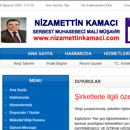
8 Ağustos 2026, 2:17:04
Ana Sayfam Yap
Sık Kullanılanlara Ekle
İnsa
ANA SAYFA
HAKKIMIZDA
HİZMETLERİ
Vergi Takvimi
Pratik Bilgiler
Resmi Gazete
T.C. Kimli
MENU
DUYURULAR
Ana Sayfa
Şirketlerle ilgili ö
Hakkımızda
Hizmetlerimiz
Vergi yasalarımızda, şirketleri ilgil
Duyurular / Yazılar
İngilizlerin “Her şey öğrenilmeden ö
Mükellef Bilgi Panosu
tanınan avantajları bilmedikleri iç
Güncel Mevzuat
GAYRİMENKUL VE İŞTİRAK HİSS