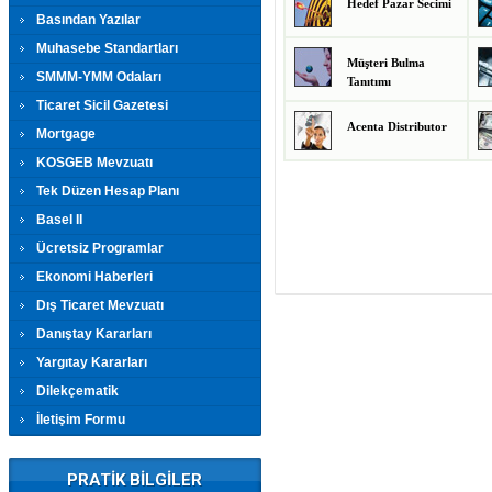
Hedef Pazar Secimi
Basından Yazılar
Muhasebe Standartları
Müşteri Bulma
SMMM-YMM Odaları
Tanıtımı
Ticaret Sicil Gazetesi
Acenta Distributor
Mortgage
KOSGEB Mevzuatı
Tek Düzen Hesap Planı
Basel II
Ücretsiz Programlar
Ekonomi Haberleri
Dış Ticaret Mevzuatı
Danıştay Kararları
Yargıtay Kararları
Dilekçematik
İletişim Formu
PRATİK BİLGİLER