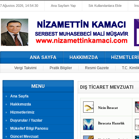
7 Ağustos 2026, 14:54:30
Ana Sayfam Yap
Sık Kullanılanlara Ekle
İn
ANA SAYFA
HAKKIMIZDA
HİZMETLERİ
Vergi Takvimi
Pratik Bilgiler
Resmi Gazete
T.C. Kimli
MENU
DIŞ TİCARET MEVZUATI
Ana Sayfa
Hakkımızda
Nicin İhracat
Hizmetlerimiz
Duyurular / Yazılar
İhracata Hazırlık
Mükellef Bilgi Panosu
Güncel Mevzuat