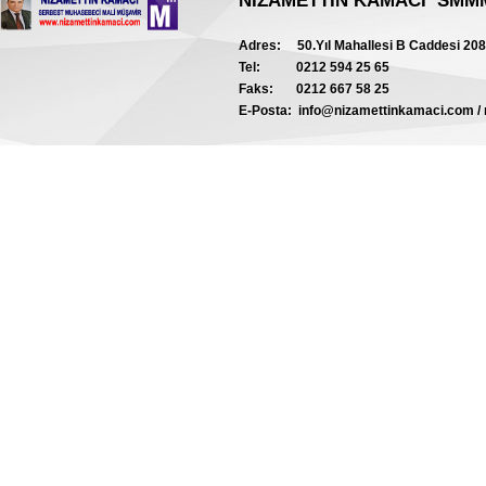
NİZAMETTİN KAMACI
SMM
Adres:
50.Yıl Mahallesi B Caddesi 20
Tel:
0212 594 25 65
Faks:
0212 667 58 25
E-Posta:
info@nizamettinkamaci.com /